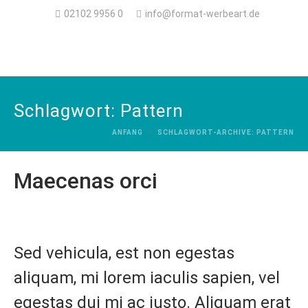
02102 9956 0
info@format-werbeart.de
Schlagwort:
Pattern
ANFANG
SCHLAGWORT-ARCHIVE: PATTERN
Maecenas orci
Sed vehicula, est non egestas
aliquam, mi lorem iaculis sapien, vel
egestas dui mi ac justo. Aliquam erat