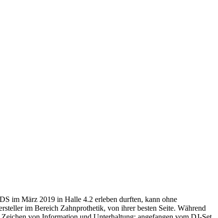
DS im März 2019 in Halle 4.2 erleben durften, kann ohne
steller im Bereich Zahnprothetik, von ihrer besten Seite. Während
im Zeichen von Information und Unterhaltung: angefangen vom DJ-Set,