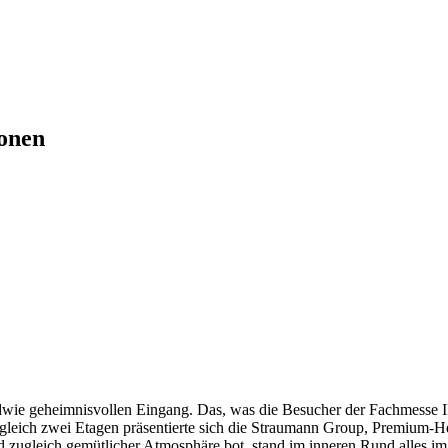
onen
ndwie geheimnisvollen Eingang. Das, was die Besucher der Fachmesse I
gleich zwei Etagen präsentierte sich die Straumann Group, Premium-Her
d zugleich gemütlicher Atmosphäre bot, stand im inneren Rund alles 